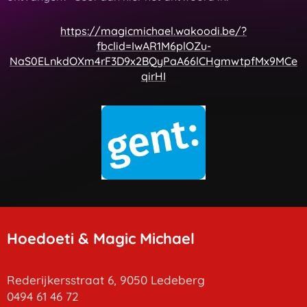
https://magicmichael.wakoodi.be/?
fbclid=IwAR1M6plOZu-
NaS0ELnkdOXm4rF3D9x2BQyPaA66lCHgmwtpfMx9MCe
qirHI
Hoedoeti & Magic Michael
Rederijkersstraat 6, 9050 Ledeberg
0494 61 46 72