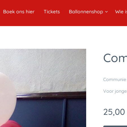
Boek ons hier
Tickets
Ballonnenshop
Wie i
Com
Communie p
Voor jonge
25,00