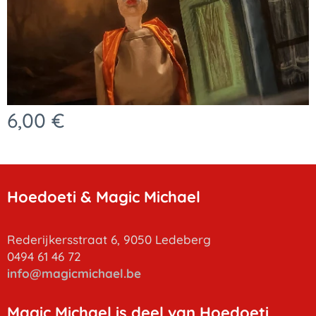
6,00
€
Hoedoeti & Magic Michael
Rederijkersstraat 6, 9050 Ledeberg
0494 61 46 72
info
@magicmichael.be
Magic Michael is deel van Hoedoeti