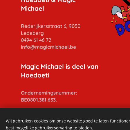
Michael
Rederijkersstraat 6, 9050
Ledeberg
0494 61 46 72
info
@magicmichael.be
Magic Michael is deel van
Hoedoeti
Ondernemingsnummer:
BE0801.381.633.
Wij gebruiken cookies om onze website goed te laten functioner
best mogelijke gebruikerservaring te bieden.