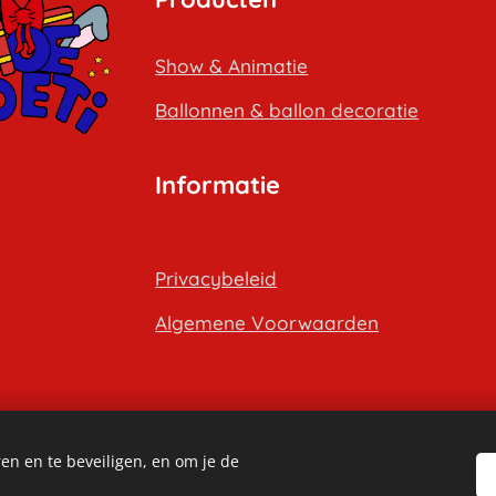
Show & Animatie
B
allonnen & ballon decoratie
Informatie
Privacybeleid
Algemene Voorwaarden
en en te beveiligen, en om je de