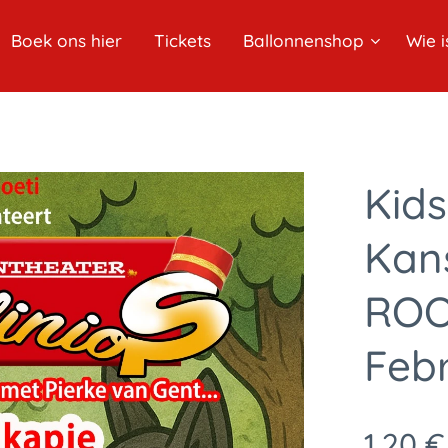
Boek ons hier
Tickets
Ballonnenshop
Wie i
Kids
Kans
ROO
Febr
1,20
€