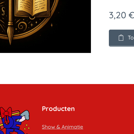
3,20
To
Producten
Show & Animatie