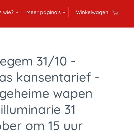
s wie?
Meer pagina's
Winkelwagen
egem 31/10 -
as kansentarief -
 geheime wapen
illuminarie 31
ober om 15 uur