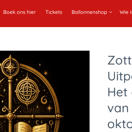
Boek ons hier
Tickets
Ballonnenshop
Wie i
Zott
Uitp
Het
van 
okt